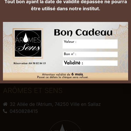
Tout bon ayant la date de validité dépassée ne pourra
Dimanche : Fermé
être utilisé dans notre institut.
HORAIRES
Lundi / Mardi / Jeudi / Vendredi : 9h - 19h
Mercredi : 9h - 18h
Samedi : 8h30 - 16h
Dimanche : Fermé
ARÔMES ET SENS
32 Allée de l’Atrium, 74250 Ville en Sallaz
0450828415