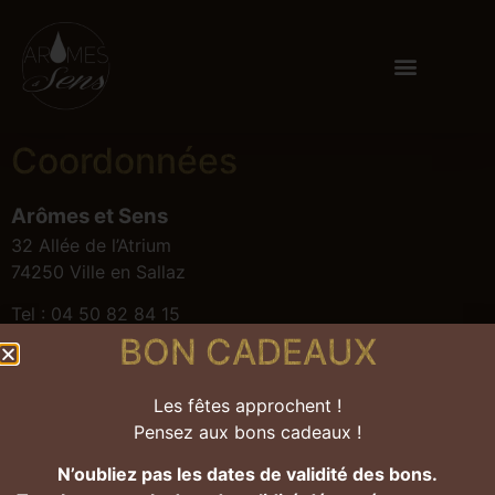
Panneau de gestion des cookies
Coordonnées
Arômes et Sens
32 Allée de l’Atrium
74250 Ville en Sallaz
Tel :
04 50 82 84 15
BON CADEAUX
Horaires d'ouverture
Les fêtes approchent !
Pensez aux bons cadeaux !
Lundi / Mardi / Jeudi / Vendredi : 9h – 19h
Mercredi.: 9h – 16h
N’oubliez pas les dates de validité des bons.
Samedi. : 8h – 16h